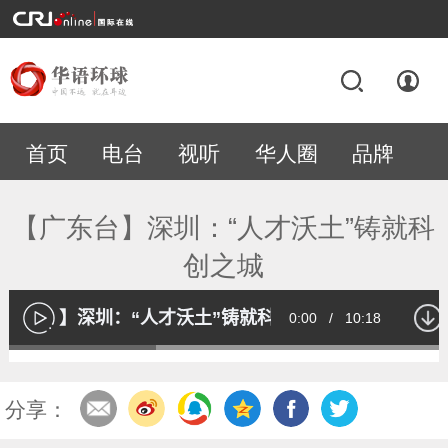
首页
电台
视听
华人圈
品牌
专题
【广东台】深圳：“人才沃土”铸就科
创之城
【广东台】深圳：“人才沃土”铸就科创之城
Current
0:00
/
Duration
10:18
播
放
Loaded
:
32.81%
Time
分享：