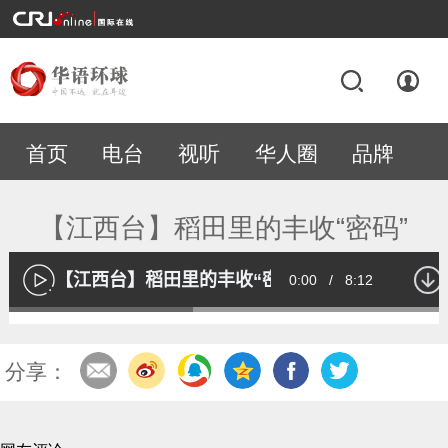
首页
电台
视听
华人圈
品牌
专题
【江西台】稻田里的丰收“密码”
【江西台】稻田里的丰收“密码”
Current
0:00
/
Duration
8:12
播
放
Loaded
:
41.16%
Time
分享：