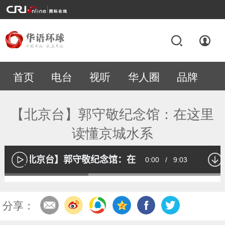
首页
电台
视听
华人圈
品牌
专题
【北京台】郭守敬纪念馆：在这里
读懂京城水系
【北京台】郭守敬纪念馆：在这里读懂京城水系
Current
0:00
/
Duration
9:03
播
放
Loaded
:
37.33%
Time
分享：