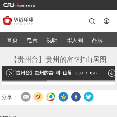
首页
电台
视听
华人圈
品牌
专题
【贵州台】贵州的富“村”山居图
【贵州台】贵州的富“村”山居图
Current
0:00
/
Duration
8:47
播
放
Loaded
:
38.47%
Time
分享：