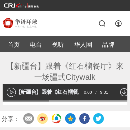
首页
电台
视听
华人圈
品牌
专题
【新疆台】跟着《红石榴餐厅》来
一场疆式Citywalk
【新疆台】跟着《红石榴餐厅》来一场疆式Citywa
Current
0:00
/
Duration
9:31
播
放
Loaded
:
35.47%
Time
分享：