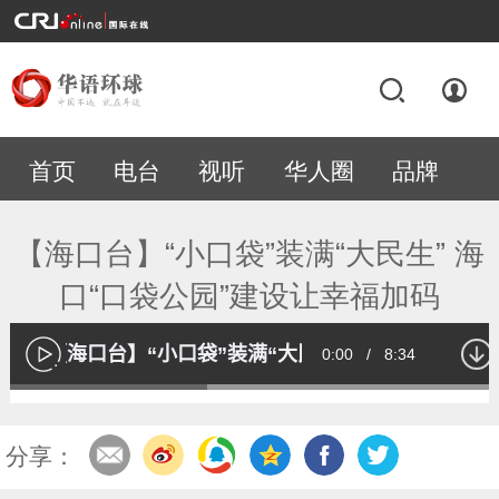
首页
电台
视听
华人圈
品牌
专题
【海口台】“小口袋”装满“大民生” 海
口“口袋公园”建设让幸福加码
【海口台】“小口袋”装满“大民生” 海口“口袋公园
Current
0:00
/
Duration
8:34
播
放
Loaded
:
39.46%
Time
分享：