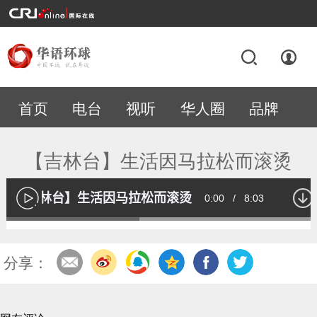
首页
电台
视听
华人圈
品牌
专题
【吉林台】生活因马拉松而滚烫
【吉林台】生活因马拉松而滚烫
Current
0:00
/
Duration
8:03
播
放
Loaded
:
42.01%
Time
分享：