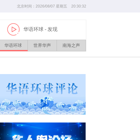
北京时间：
2026/
08
/
07
星期五
20
:
30
:
32
华语环球
- 发现
播
放
华语环球
世界华声
南海之声