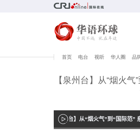
首页
电台
视听
华人圈
品
【泉州台】从“烟火气”
【泉州台】从“烟火气”到“国际范”
播
放
Loaded
:
44.40%