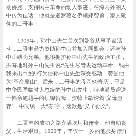
助侨胞，支持民主革命的动人事迹，在海内外潮人
中传为佳话。他就是暹罗著名侨领郑智勇，潮人敬
仰的二哥丰！
1903年，孙中山先生首次到曼谷从事革命活
动，二哥丰鼎力资助孙中山并加入同盟会，还与孙
中山结为兄弟。他很拥护孙中山先生的政治主张，
振奋地对孙中山先生说:“先生尽管去运动革命，钱由
我来出!”他的行为使孙中山先生深受感动，赞誉他
为“革命座山”。后来，二哥丰的母亲80寿庆，已是
中华民国临时大总统的孙中山先生，特地派员赠送
一幅亲笔题字的织锦贺幛，贺幛上款绣着“义母惠
存”，中间绣一大“寿”字，落款是“义子孙文”。
二哥丰的成功之路充满坎坷和传奇。他自幼丧
父，生活艰难。1863年，年仅十三岁的他孤身漂洋