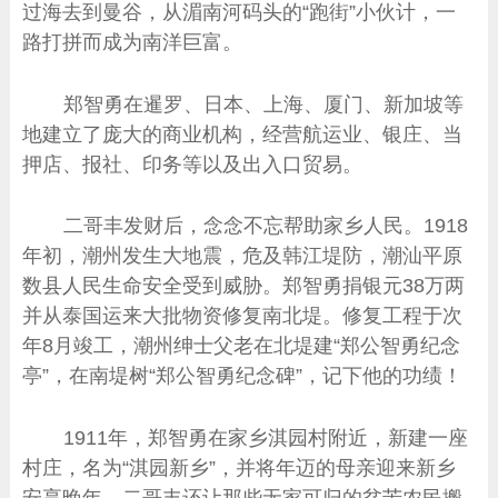
过海去到曼谷，从湄南河码头的“跑街”小伙计，一
路打拼而成为南洋巨富。
郑智勇在暹罗、日本、上海、厦门、新加坡等
地建立了庞大的商业机构，经营航运业、银庄、当
押店、报社、印务等以及出入口贸易。
二哥丰发财后，念念不忘帮助家乡人民。1918
年初，潮州发生大地震，危及韩江堤防，潮汕平原
数县人民生命安全受到威胁。郑智勇捐银元38万两
并从泰国运来大批物资修复南北堤。修复工程于次
年8月竣工，潮州绅士父老在北堤建“郑公智勇纪念
亭”，在南堤树“郑公智勇纪念碑”，记下他的功绩！
1911年，郑智勇在家乡淇园村附近，新建一座
村庄，名为“淇园新乡”，并将年迈的母亲迎来新乡
安享晚年。二哥丰还让那些无家可归的贫苦农民搬