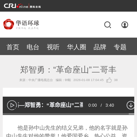
首页
电台
视听
华人圈
品牌
专题
郑智勇：“革命座山”二哥丰
来源：中央广播电视总台
编辑：钟毅
2026-01-08 17:04:45
38
潮声响亮—郑智勇：“革命座山”二哥丰
Current
0:00
/
Duration
3:40
播
放
Loaded
:
91.91%
Time
他是孙中山先生的结义兄弟，他的名字就是孙
中山先生对他的赞誉！他爱国爱乡，热心公益，资