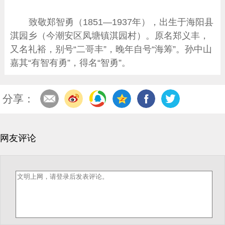
致敬郑智勇（1851—1937年），出生于海阳县
淇园乡（今潮安区凤塘镇淇园村）。原名郑义丰，
又名礼裕，别号“二哥丰”，晚年自号“海筹”。孙中山
嘉其“有智有勇”，得名“智勇”。
分享：
网友评论