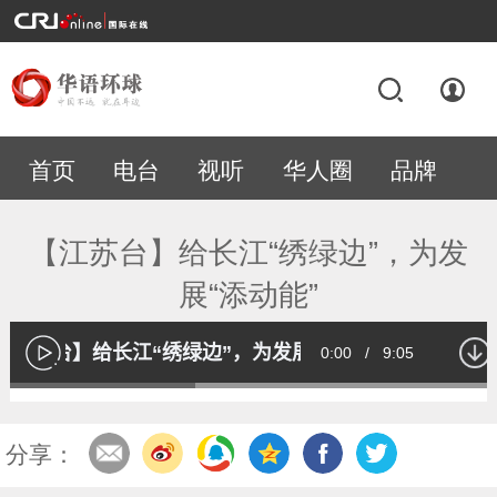
首页
电台
视听
华人圈
品牌
专题
【江苏台】给长江“绣绿边”，为发
展“添动能”
【江苏台】给长江“绣绿边”，为发展“添动能”
Current
0:00
/
Duration
9:05
播
放
Loaded
:
37.22%
Time
分享：