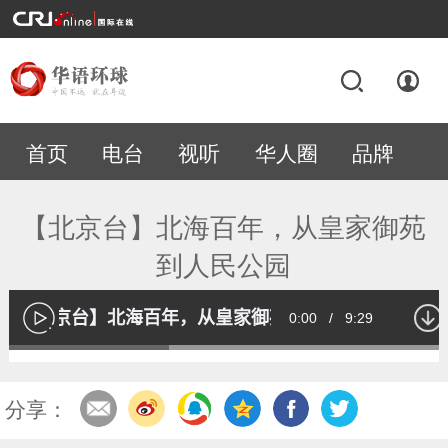
首页
电台
视听
华人圈
品牌
专题
【北京台】北海百年，从皇家御苑
到人民公园
【北京台】北海百年，从皇家御苑到人民公园
Current
0:00
/
Duration
9:29
播
放
Loaded
:
35.63%
Time
分享：