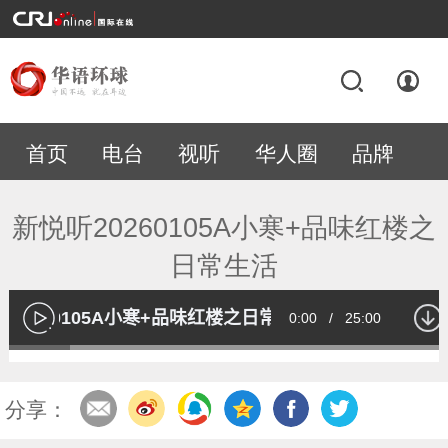
首页
电台
视听
华人圈
品牌
专题
新悦听20260105A小寒+品味红楼之
日常生活
听20260105A小寒+品味红楼之日常生活
Current
0:00
/
Duration
25:00
播
放
Loaded
:
13.56%
Time
分享：