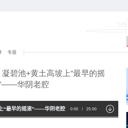
牌
专题
6A 凝碧池+黄土高坡上“最早的摇
”——华阴老腔
高坡上“最早的摇滚”——华阴老腔
Current
0:00
/
Duration
25:00
Time