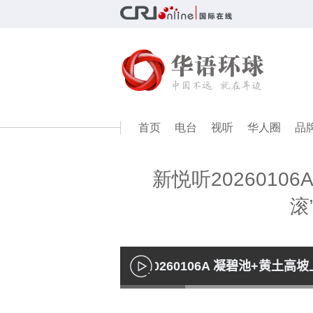
首页
电台
视听
华人圈
品
新悦听2026010
滚
新悦听20260106A 凝碧池+黄土
播
放
Loaded
:
13.53%