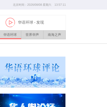
北京时间：
2026/
08
/
08
星期六
13
:
57
:
11
华语环球
- 发现
播
放
华语环球
世界华声
南海之声