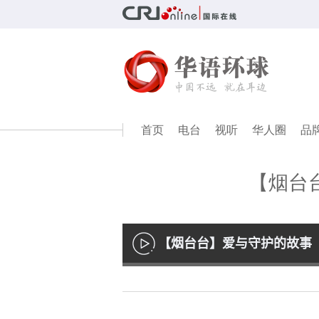
首页
电台
视听
华人圈
品
【烟台
【烟台台】爱与守护的故事
播
放
Loaded
:
41.70%