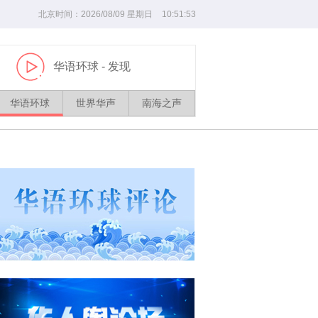
北京时间：
2026/
08
/
09
星期日
10
:
51
:
54
华语环球
- 发现
播
放
华语环球
世界华声
南海之声