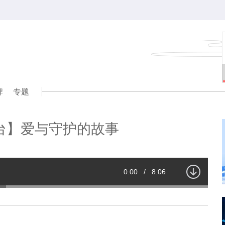
牌
专题
台】爱与守护的故事
Current
0:00
/
Duration
8:06
Time