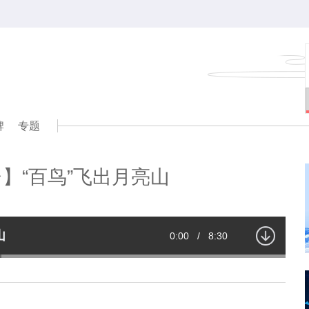
牌
专题
】“百鸟”飞出月亮山
山
Current
0:00
/
Duration
8:30
Time