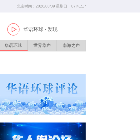
北京时间：
2026/
08
/
09
星期日
07
:
41
:
18
华语环球
- 发现
播
放
华语环球
世界华声
南海之声