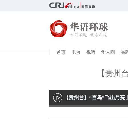
首页
电台
视听
华人圈
品
【贵州台
【贵州台】“百鸟”飞出月亮
播
放
Loaded
:
40.34%