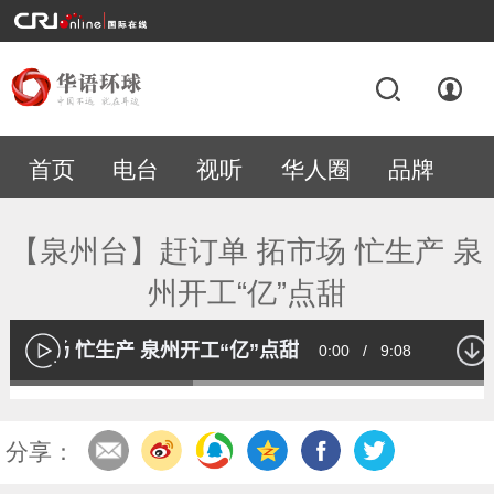
首页
电台
视听
华人圈
品牌
专题
【泉州台】赶订单 拓市场 忙生产 泉
州开工“亿”点甜
 拓市场 忙生产 泉州开工“亿”点甜
Current
0:00
/
Duration
9:08
播
放
Loaded
:
37.02%
Time
分享：