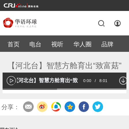
首页
电台
视听
华人圈
品牌
专题
【河北台】智慧方舱育出“致富菇”
【河北台】智慧方舱育出“致富菇”
Current
0:00
/
Duration
8:01
播
放
Loaded
:
42.21%
Time
分享：