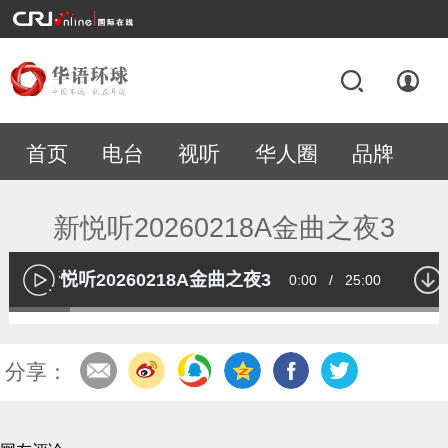
首页
电台
视听
华人圈
品牌
专题
新悦听20260218A金曲之夜3
新悦听20260218A金曲之夜3
Current
0:00
/
Duration
25:00
播
放
Loaded
:
13.55%
Time
分享：