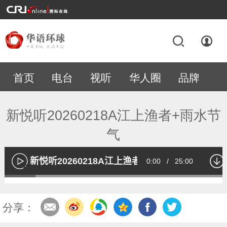
首页
电台
视听
华人圈
品牌
专题
新悦听20260218A江上渔者+雨水节
气
新悦听20260218A江上渔者+雨水节气
Current
0:00
/
Duration
25:00
播
放
Loaded
:
13.55%
Time
分享：