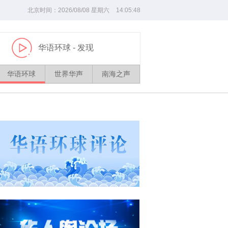
北京时间：
2026/
08
/
08
星期六
14
:
05
:
48
华语环球
- 发现
播
放
华语环球
世界华声
南海之声