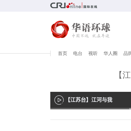
首页
电台
视听
华人圈
品
【江
【江苏台】江河与我
播
放
Loaded
:
39.17%