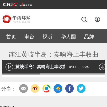
首页
电台
视听
华人圈
品牌
专题
连江黄岐半岛：奏响海上丰收曲
连江黄岐半岛：奏响海上丰收曲
Current
0:00
/
Duration
9:35
播
放
Loaded
:
35.42%
Time
分享：