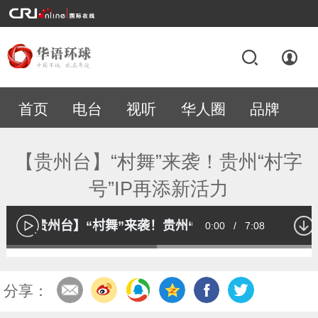
首页
电台
视听
华人圈
品牌
专题
【贵州台】“村舞”来袭！贵州“村字
号”IP再添新活力
【贵州台】“村舞”来袭！贵州“村字号”IP再添新活力
Current
0:00
/
Duration
7:08
播
放
Loaded
:
47.44%
Time
分享：