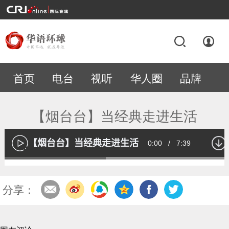
首页
电台
视听
华人圈
品牌
专题
【烟台台】当经典走进生活
【烟台台】当经典走进生活
Current
0:00
/
Duration
7:39
播
放
Loaded
:
44.28%
Time
分享：