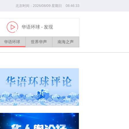
北京时间：
2026/
08
/
09
星期日
08
:
46
:
34
华语环球
- 发现
播
放
华语环球
世界华声
南海之声