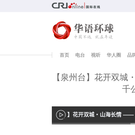
首页
电台
视听
华人圈
品
【泉州台】花开双城・
千
【泉州台】花开双城・山海长情 ——
播
放
Loaded
:
37.87%