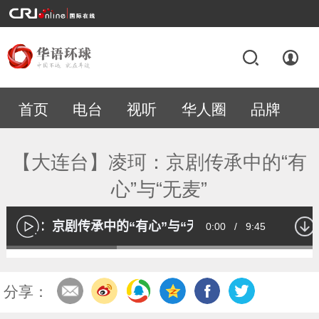
首页
电台
视听
华人圈
品牌
专题
【大连台】凌珂：京剧传承中的“有
心”与“无麦”
】凌珂：京剧传承中的“有心”与“无麦”
Current
0:00
/
Duration
9:45
播
放
Loaded
:
34.67%
Time
分享：