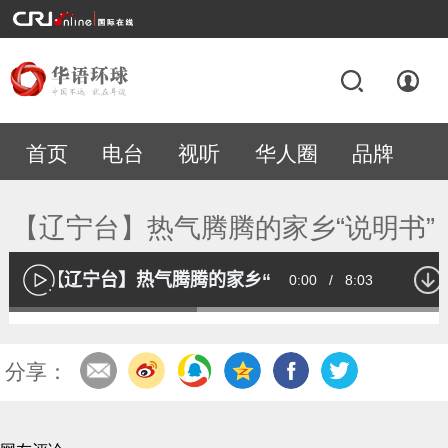
首页
电台
视听
华人圈
品牌
专题
【辽宁台】热气腾腾的家乡“说明书”
【辽宁台】热气腾腾的家乡“说明书”
Current
0:00
/
Duration
8:03
播
放
Loaded
:
42.06%
Time
分享：