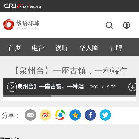
首页
电台
视听
华人圈
品牌
专题
【泉州台】一座古镇，一种端午
【泉州台】一座古镇，一种端午
Current
0:00
/
Duration
9:50
播
放
Loaded
:
34.41%
Time
分享：