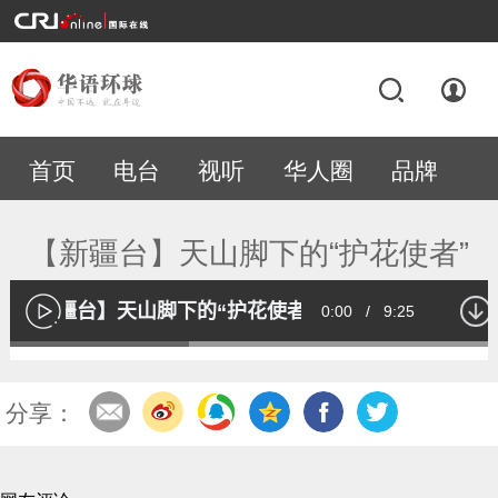
首页
电台
视听
华人圈
品牌
专题
【新疆台】天山脚下的“护花使者”
【新疆台】天山脚下的“护花使者”
Current
0:00
/
Duration
9:25
播
放
Loaded
:
35.89%
Time
分享：