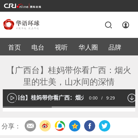
首页
电台
视听
华人圈
品牌
专题
【广西台】桂妈带你看广西：烟火
里的壮美，山水间的深情
【广西台】桂妈带你看广西：烟火里的壮美，山水间的
Current
0:00
/
Duration
9:29
播
放
Loaded
:
35.61%
Time
分享：